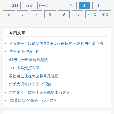
235
首页
上一页
1
2
3
4
5
6
7
8
9
10
下一页
尾页
今日文章
全服唯一可以诱惑的终极BOSS被我拿下,然后再带着它去打终极BOSS_
与恶魔的契约之杖
44级道士霸者跑封魔殿
来钳虫巢穴打衣服
零氪道士现在怎么起号最轻松
对盛大调整道士职业不满
热血传奇：披露十大特戒的未解之谜
“精装修”后的传奇，少了啥？