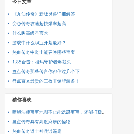
今日文章
《九仙传奇》新版灵兽详细解答
变态传奇攻速超快爆率超高
什么叫高级圣言术
游戏中什么职业开荒最好？
热血传奇中道士能召唤哪些宝宝
1.85合击：祖玛守护者爆裁决
盘点传奇那些传言你都信过几个下
盘点百区最贵的三枚非铭牌装备！
猜你喜欢
暗殿法师宝宝地图不止能诱惑宝宝，还能打极品装备
盘点传奇具有高度麻痹的怪物
热血传奇道士神兵逍遥扇