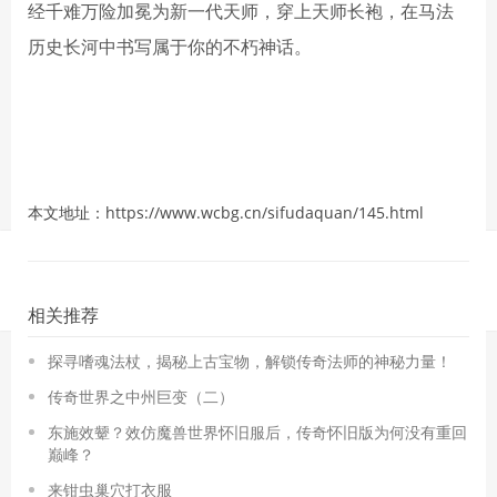
经千难万险加冕为新一代天师，穿上天师长袍，在马法
历史长河中书写属于你的不朽神话。
本文地址：https://www.wcbg.cn/sifudaquan/145.html
相关推荐
探寻嗜魂法杖，揭秘上古宝物，解锁传奇法师的神秘力量！
传奇世界之中州巨变（二）
东施效颦？效仿魔兽世界怀旧服后，传奇怀旧版为何没有重回
巅峰？
来钳虫巢穴打衣服