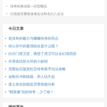
传奇经典虫怪—巨型蠕虫
幻境迷宫重装使者走法和去幻八走法
今日文章
老传奇的魅力与嘟嘟传奇的亮点
你心目中的最强组合是什么呢？
白日门虎卫堂，诱惑了虎卫可以去幻境四层
共享练抗拒火环的小妙招
无限钻石版美杜莎传奇新手玩法攻略
金刚石冲刺练级，穷人玩不起
道士攻击技能及厉害技能分析
“精装修”后的传奇，少了啥？
猜你喜欢