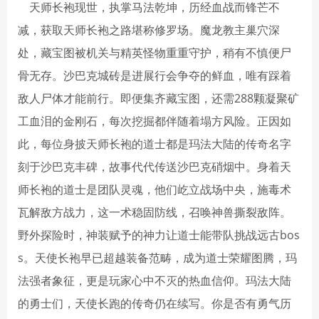
天师长袍现世，执掌马法乾坤，历经血战而锋芒不
减，获取天师长袍之路堪称修罗场。魔龙教主巢穴深
处，藏宝图被机关与精英怪物重重守护，稍有不慎便尸
骨无存。沙巴克城砖是进展行会争夺的鲜血，唯有踩着
敌人尸体才能前行。即便集齐藏宝图，还需288颗凝聚矿
工血泪的金刚石，每次挖掘都伴随着塌方风险。正因如
此，每位身披天师长袍的道士都是玛法大陆的传奇名字
刻于沙巴克丰碑，故事代代传送沙巴克硝烟中。身着天
师长袍的道士是团队灵魂，他们屹立战场中央，施毒术
瓦解敌方战力，这一术稳固防线，召唤神兽撕裂敌阵。
野外探险时，神装赋予的神力让道士能带队挑战远古bos
s。天使长袍早已超越装备范畴，成为道士荣耀图腾，玛
法强者象征，更是玩家心中不灭的热血信仰。玛法大陆
的勇士们，天使长跑的传奇仍在续写。你是否有勇气历